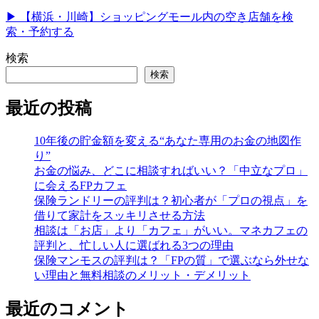
▶︎ 【横浜・川崎】ショッピングモール内の空き店舗を検
索・予約する
検索
検索
最近の投稿
10年後の貯金額を変える“あなた専用のお金の地図作
り”
お金の悩み、どこに相談すればいい？「中立なプロ」
に会えるFPカフェ
保険ランドリーの評判は？初心者が「プロの視点」を
借りて家計をスッキリさせる方法
相談は「お店」より「カフェ」がいい。マネカフェの
評判と、忙しい人に選ばれる3つの理由
保険マンモスの評判は？「FPの質」で選ぶなら外せな
い理由と無料相談のメリット・デメリット
最近のコメント