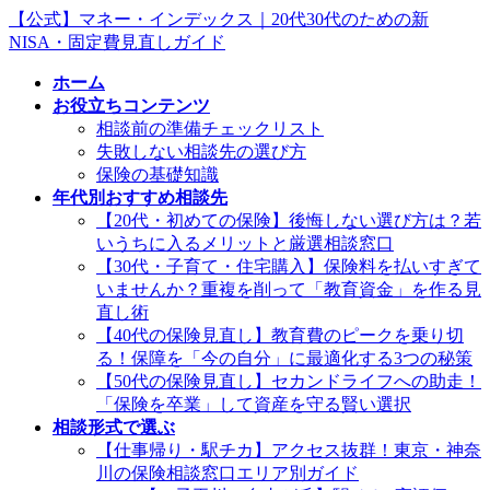
コ
ナ
【公式】マネー・インデックス｜20代30代のための新
ン
ビ
NISA・固定費見直しガイド
テ
ゲ
ホーム
ン
ー
お役立ちコンテンツ
ツ
シ
相談前の準備チェックリスト
へ
ョ
失敗しない相談先の選び方
ス
ン
保険の基礎知識
キ
に
年代別おすすめ相談先
ッ
移
【20代・初めての保険】後悔しない選び方は？若
プ
動
いうちに入るメリットと厳選相談窓口
【30代・子育て・住宅購入】保険料を払いすぎて
いませんか？重複を削って「教育資金」を作る見
直し術
【40代の保険見直し】教育費のピークを乗り切
る！保障を「今の自分」に最適化する3つの秘策
【50代の保険見直し】セカンドライフへの助走！
「保険を卒業」して資産を守る賢い選択
相談形式で選ぶ
【仕事帰り・駅チカ】アクセス抜群！東京・神奈
川の保険相談窓口エリア別ガイド