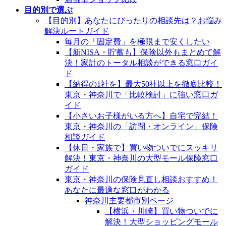
目的別で選ぶ
【目的別】あなたにぴったりの相談先は？お悩み
解決ルートガイド
毎月の「固定費」を極限まで安くしたい
【新NISA・貯蓄も】保険以外もまとめて解
決！家計のトータル相談ができる窓口ガイ
ド
【納得の1社を】最大50社以上を徹底比較！
東京・神奈川で「比較検討」に強い窓口ガ
イド
【小さいお子様がいる方へ】自宅で完結！
東京・神奈川の「訪問・オンライン」保険
相談ガイド
【休日・家族で】買い物ついでにスッキリ
解決！東京・神奈川の大型モール保険窓口
ガイド
東京・神奈川の保険見直し相談おすすめ！
あなたに最適な窓口がわかる
神奈川主要都市別ページ
【横浜・川崎】買い物ついでに
解決！大型ショッピングモール