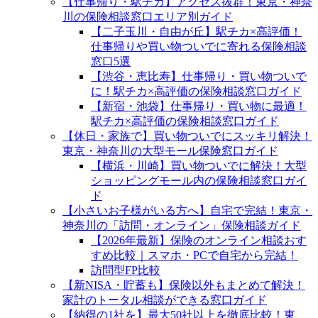
【仕事帰り・駅チカ】アクセス抜群！東京・神奈
川の保険相談窓口エリア別ガイド
【二子玉川・自由が丘】駅チカ×高評価！
仕事帰りや買い物ついでに寄れる保険相談
窓口5選
【渋谷・恵比寿】仕事帰り・買い物ついで
に！駅チカ×高評価の保険相談窓口ガイド
【新宿・池袋】仕事帰り・買い物に最適！
駅チカ×高評価の保険相談窓口ガイド
【休日・家族で】買い物ついでにスッキリ解決！
東京・神奈川の大型モール保険窓口ガイド
【横浜・川崎】買い物ついでに解決！大型
ショッピングモール内の保険相談窓口ガイ
ド
【小さいお子様がいる方へ】自宅で完結！東京・
神奈川の「訪問・オンライン」保険相談ガイド
【2026年最新】保険のオンライン相談おす
すめ比較｜スマホ・PCで自宅から完結！
訪問型FP比較
【新NISA・貯蓄も】保険以外もまとめて解決！
家計のトータル相談ができる窓口ガイド
【納得の1社を】最大50社以上を徹底比較！東