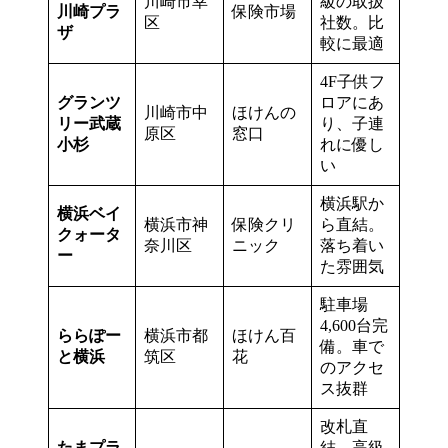
川崎市幸
級の取扱
川崎プラ
保険市場
区
社数。比
ザ
較に最適
4F子供フ
グランツ
ロアにあ
川崎市中
ほけんの
リー武蔵
り、子連
原区
窓口
小杉
れに優し
い
横浜駅か
横浜ベイ
横浜市神
保険クリ
ら直結。
クォータ
奈川区
ニック
落ち着い
ー
た雰囲気
駐車場
4,600台完
ららぽー
横浜市都
ほけん百
備。車で
と横浜
筑区
花
のアクセ
ス抜群
改札直
たまプラ
結。高級