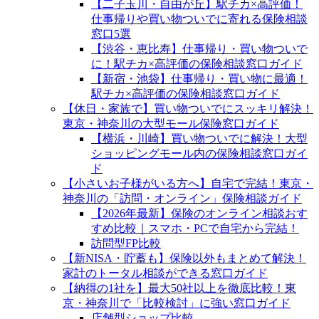
【二子玉川・自由が丘】駅チカ×高評価！
仕事帰りや買い物ついでに寄れる保険相談
窓口5選
【渋谷・恵比寿】仕事帰り・買い物ついで
に！駅チカ×高評価の保険相談窓口ガイド
【新宿・池袋】仕事帰り・買い物に最適！
駅チカ×高評価の保険相談窓口ガイド
【休日・家族で】買い物ついでにスッキリ解決！
東京・神奈川の大型モール保険窓口ガイド
【横浜・川崎】買い物ついでに解決！大型
ショッピングモール内の保険相談窓口ガイ
ド
【小さいお子様がいる方へ】自宅で完結！東京・
神奈川の「訪問・オンライン」保険相談ガイド
【2026年最新】保険のオンライン相談おす
すめ比較｜スマホ・PCで自宅から完結！
訪問型FP比較
【新NISA・貯蓄も】保険以外もまとめて解決！
家計のトータル相談ができる窓口ガイド
【納得の1社を】最大50社以上を徹底比較！東
京・神奈川で「比較検討」に強い窓口ガイド
店舗型ショップ比較