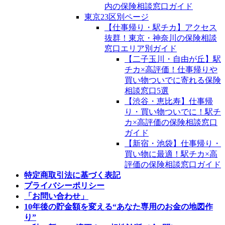
内の保険相談窓口ガイド
東京23区別ページ
【仕事帰り・駅チカ】アクセス
抜群！東京・神奈川の保険相談
窓口エリア別ガイド
【二子玉川・自由が丘】駅
チカ×高評価！仕事帰りや
買い物ついでに寄れる保険
相談窓口5選
【渋谷・恵比寿】仕事帰
り・買い物ついでに！駅チ
カ×高評価の保険相談窓口
ガイド
【新宿・池袋】仕事帰り・
買い物に最適！駅チカ×高
評価の保険相談窓口ガイド
特定商取引法に基づく表記
プライバシーポリシー
「お問い合わせ」
10年後の貯金額を変える“あなた専用のお金の地図作
り”