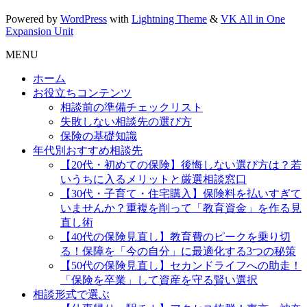
Powered by
WordPress
with
Lightning Theme
&
VK All in One
Expansion Unit
MENU
ホーム
お役立ちコンテンツ
相談前の準備チェックリスト
失敗しない相談先の選び方
保険の基礎知識
年代別おすすめ相談先
【20代・初めての保険】後悔しない選び方は？若
いうちに入るメリットと厳選相談窓口
【30代・子育て・住宅購入】保険料を払いすぎて
いませんか？重複を削って「教育資金」を作る見
直し術
【40代の保険見直し】教育費のピークを乗り切
る！保障を「今の自分」に最適化する3つの秘策
【50代の保険見直し】セカンドライフへの助走！
「保険を卒業」して資産を守る賢い選択
相談形式で選ぶ