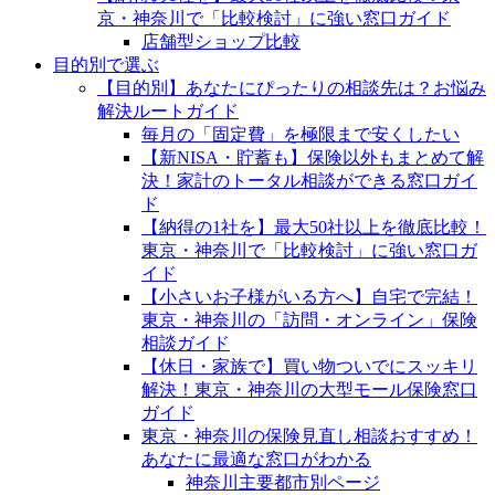
京・神奈川で「比較検討」に強い窓口ガイド
店舗型ショップ比較
目的別で選ぶ
【目的別】あなたにぴったりの相談先は？お悩み
解決ルートガイド
毎月の「固定費」を極限まで安くしたい
【新NISA・貯蓄も】保険以外もまとめて解
決！家計のトータル相談ができる窓口ガイ
ド
【納得の1社を】最大50社以上を徹底比較！
東京・神奈川で「比較検討」に強い窓口ガ
イド
【小さいお子様がいる方へ】自宅で完結！
東京・神奈川の「訪問・オンライン」保険
相談ガイド
【休日・家族で】買い物ついでにスッキリ
解決！東京・神奈川の大型モール保険窓口
ガイド
東京・神奈川の保険見直し相談おすすめ！
あなたに最適な窓口がわかる
神奈川主要都市別ページ