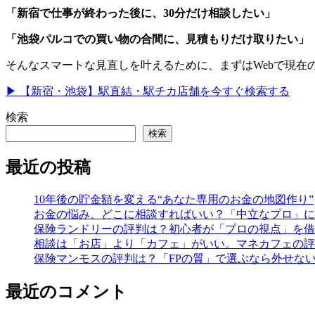
「新宿で仕事が終わった後に、30分だけ相談したい」
「池袋パルコでの買い物の合間に、見積もりだけ取りたい」
そんなスマートな見直しを叶えるために、まずはWebで現在
▶︎ 【新宿・池袋】駅直結・駅チカ店舗を今すぐ検索する
検索
検索
最近の投稿
10年後の貯金額を変える“あなた専用のお金の地図作り”
お金の悩み、どこに相談すればいい？「中立なプロ」に
保険ランドリーの評判は？初心者が「プロの視点」を借
相談は「お店」より「カフェ」がいい。マネカフェの評
保険マンモスの評判は？「FPの質」で選ぶなら外せな
最近のコメント