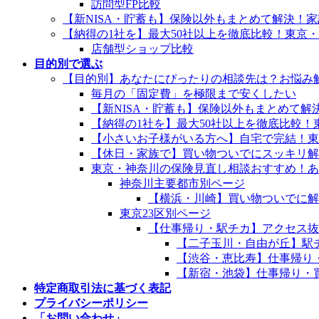
訪問型FP比較
【新NISA・貯蓄も】保険以外もまとめて解決！
【納得の1社を】最大50社以上を徹底比較！東京
店舗型ショップ比較
目的別で選ぶ
【目的別】あなたにぴったりの相談先は？お悩み
毎月の「固定費」を極限まで安くしたい
【新NISA・貯蓄も】保険以外もまとめて
【納得の1社を】最大50社以上を徹底比較
【小さいお子様がいる方へ】自宅で完結！東
【休日・家族で】買い物ついでにスッキリ解
東京・神奈川の保険見直し相談おすすめ！あ
神奈川主要都市別ページ
【横浜・川崎】買い物ついでに解
東京23区別ページ
【仕事帰り・駅チカ】アクセス抜
【二子玉川・自由が丘】駅
【渋谷・恵比寿】仕事帰り
【新宿・池袋】仕事帰り・
特定商取引法に基づく表記
プライバシーポリシー
「お問い合わせ」