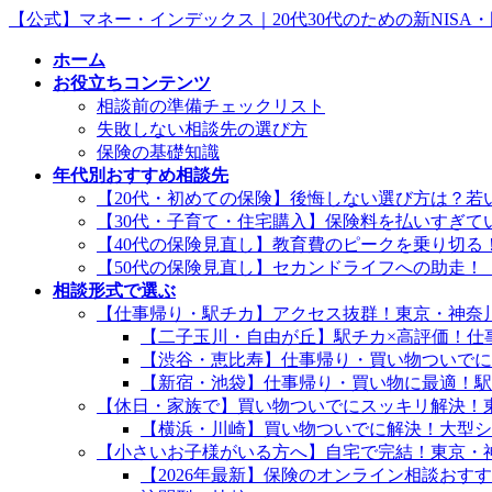
コ
ナ
【公式】マネー・インデックス｜20代30代のための新NISA
ン
ビ
ホーム
テ
ゲ
お役立ちコンテンツ
ン
ー
相談前の準備チェックリスト
ツ
シ
失敗しない相談先の選び方
へ
ョ
保険の基礎知識
ス
ン
年代別おすすめ相談先
キ
に
【20代・初めての保険】後悔しない選び方は？若
ッ
移
【30代・子育て・住宅購入】保険料を払いすぎ
プ
動
【40代の保険見直し】教育費のピークを乗り切る
【50代の保険見直し】セカンドライフへの助走！
相談形式で選ぶ
【仕事帰り・駅チカ】アクセス抜群！東京・神奈
【二子玉川・自由が丘】駅チカ×高評価！仕
【渋谷・恵比寿】仕事帰り・買い物ついでに
【新宿・池袋】仕事帰り・買い物に最適！駅
【休日・家族で】買い物ついでにスッキリ解決！
【横浜・川崎】買い物ついでに解決！大型シ
【小さいお子様がいる方へ】自宅で完結！東京・
【2026年最新】保険のオンライン相談おす