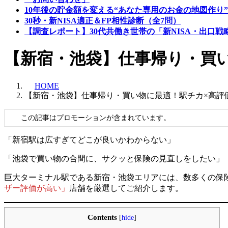
10年後の貯金額を変える“あなた専用のお金の地図作り”
30秒・新NISA適正＆FP相性診断（全7問）
【調査レポート】30代共働き世帯の「新NISA・出口戦
【新宿・池袋】仕事帰り・買
HOME
【新宿・池袋】仕事帰り・買い物に最適！駅チカ×高評
この記事はプロモーションが含まれています。
「新宿駅は広すぎてどこが良いかわからない」
「池袋で買い物の合間に、サクッと保険の見直しをしたい」
巨大ターミナル駅である新宿・池袋エリアには、数多くの保
ザー評価が高い」
店舗を厳選してご紹介します。
Contents
[
hide
]