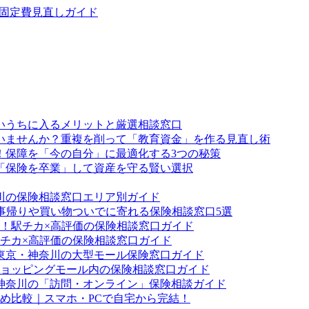
・固定費見直しガイド
いうちに入るメリットと厳選相談窓口
ていませんか？重複を削って「教育資金」を作る見直し術
！保障を「今の自分」に最適化する3つの秘策
「保険を卒業」して資産を守る賢い選択
川の保険相談窓口エリア別ガイド
事帰りや買い物ついでに寄れる保険相談窓口5選
！駅チカ×高評価の保険相談窓口ガイド
チカ×高評価の保険相談窓口ガイド
東京・神奈川の大型モール保険窓口ガイド
ョッピングモール内の保険相談窓口ガイド
神奈川の「訪問・オンライン」保険相談ガイド
すめ比較｜スマホ・PCで自宅から完結！