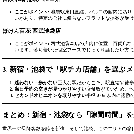
ここがポイント:
池袋駅東口直結、パルコの館内にあり
いがあり、特定の会社に偏らないフラットな提案が受け
ほけん百花 西武池袋店
ここがポイント:
西武池袋本店の店内に位置。百貨店な
います。落ち着いた個室ブースでじっくり話したい方に
3. 新宿・池袋で「駅チカ店舗」を選ぶ
迷わない・歩かない
巨大な駅だからこそ、駅直結や徒歩
当日予約の空きが見つかりやすい
店舗数が多いため、他
セカンドオピニオンを取りやすい
半径500m以内に複
まとめ：新宿・池袋なら「隙間時間」を
世界一の乗降客数を誇る新宿、そして池袋。このエリアの窓