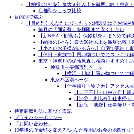
【納得の1社を】最大50社以上を徹底比較！東京
店舗型ショップ比較
目的別で選ぶ
【目的別】あなたにぴったりの相談先は？お悩み
毎月の「固定費」を極限まで安くしたい
【新NISA・貯蓄も】保険以外もまとめて
【納得の1社を】最大50社以上を徹底比較
【小さいお子様がいる方へ】自宅で完結！東
【休日・家族で】買い物ついでにスッキリ解
東京・神奈川の保険見直し相談おすすめ！あ
神奈川主要都市別ページ
【横浜・川崎】買い物ついでに解
東京23区別ページ
【仕事帰り・駅チカ】アクセス抜
【二子玉川・自由が丘】駅
【渋谷・恵比寿】仕事帰り
【新宿・池袋】仕事帰り・
特定商取引法に基づく表記
プライバシーポリシー
「お問い合わせ」
10年後の貯金額を変える“あなた専用のお金の地図作り”