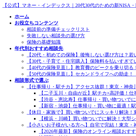
コ
ナ
【公式】マネー・インデックス｜20代30代のための新NISA
ン
ビ
ホーム
テ
ゲ
お役立ちコンテンツ
ン
ー
相談前の準備チェックリスト
ツ
シ
失敗しない相談先の選び方
へ
ョ
保険の基礎知識
ス
ン
年代別おすすめ相談先
キ
に
【20代・初めての保険】後悔しない選び方は？若
ッ
移
【30代・子育て・住宅購入】保険料を払いすぎ
プ
動
【40代の保険見直し】教育費のピークを乗り切る
【50代の保険見直し】セカンドライフへの助走！
相談形式で選ぶ
【仕事帰り・駅チカ】アクセス抜群！東京・神奈
【二子玉川・自由が丘】駅チカ×高評価！仕
【渋谷・恵比寿】仕事帰り・買い物ついでに
【新宿・池袋】仕事帰り・買い物に最適！駅
【休日・家族で】買い物ついでにスッキリ解決！
【横浜・川崎】買い物ついでに解決！大型シ
【小さいお子様がいる方へ】自宅で完結！東京・
【2026年最新】保険のオンライン相談おす