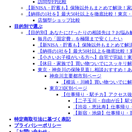
訪問型FP比較
【新NISA・貯蓄も】保険以外もまとめて解決！
【納得の1社を】最大50社以上を徹底比較！東京
店舗型ショップ比較
目的別で選ぶ
【目的別】あなたにぴったりの相談先は？お悩み
毎月の「固定費」を極限まで安くしたい
【新NISA・貯蓄も】保険以外もまとめて
【納得の1社を】最大50社以上を徹底比較
【小さいお子様がいる方へ】自宅で完結！東
【休日・家族で】買い物ついでにスッキリ解
東京・神奈川の保険見直し相談おすすめ！あ
神奈川主要都市別ページ
【横浜・川崎】買い物ついでに解
東京23区別ページ
【仕事帰り・駅チカ】アクセス抜
【二子玉川・自由が丘】駅
【渋谷・恵比寿】仕事帰り
【新宿・池袋】仕事帰り・
特定商取引法に基づく表記
プライバシーポリシー
「お問い合わせ」