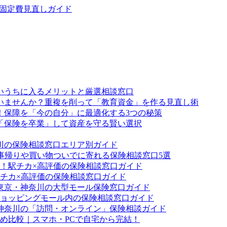
・固定費見直しガイド
いうちに入るメリットと厳選相談窓口
ていませんか？重複を削って「教育資金」を作る見直し術
！保障を「今の自分」に最適化する3つの秘策
「保険を卒業」して資産を守る賢い選択
川の保険相談窓口エリア別ガイド
事帰りや買い物ついでに寄れる保険相談窓口5選
！駅チカ×高評価の保険相談窓口ガイド
チカ×高評価の保険相談窓口ガイド
東京・神奈川の大型モール保険窓口ガイド
ョッピングモール内の保険相談窓口ガイド
神奈川の「訪問・オンライン」保険相談ガイド
すめ比較｜スマホ・PCで自宅から完結！