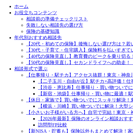
ホーム
お役立ちコンテンツ
相談前の準備チェックリスト
失敗しない相談先の選び方
保険の基礎知識
年代別おすすめ相談先
【20代・初めての保険】後悔しない選び方は？若
【30代・子育て・住宅購入】保険料を払いすぎ
【40代の保険見直し】教育費のピークを乗り切る
【50代の保険見直し】セカンドライフへの助走！
相談形式で選ぶ
【仕事帰り・駅チカ】アクセス抜群！東京・神奈
【二子玉川・自由が丘】駅チカ×高評価！仕
【渋谷・恵比寿】仕事帰り・買い物ついでに
【新宿・池袋】仕事帰り・買い物に最適！駅
【休日・家族で】買い物ついでにスッキリ解決！
【横浜・川崎】買い物ついでに解決！大型シ
【小さいお子様がいる方へ】自宅で完結！東京・
【2026年最新】保険のオンライン相談おす
訪問型FP比較
【新NISA・貯蓄も】保険以外もまとめて解決！