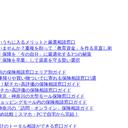
いうちに入るメリットと厳選相談窓口
ていませんか？重複を削って「教育資金」を作る見直し術
！保障を「今の自分」に最適化する3つの秘策
「保険を卒業」して資産を守る賢い選択
川の保険相談窓口エリア別ガイド
事帰りや買い物ついでに寄れる保険相談窓口5選
！駅チカ×高評価の保険相談窓口ガイド
チカ×高評価の保険相談窓口ガイド
東京・神奈川の大型モール保険窓口ガイド
ョッピングモール内の保険相談窓口ガイド
神奈川の「訪問・オンライン」保険相談ガイド
すめ比較｜スマホ・PCで自宅から完結！
家計のトータル相談ができる窓口ガイド