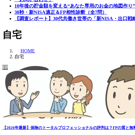
10年後の貯金額を変える“あなた専用のお金の地図作り”
30秒・新NISA適正＆FP相性診断（全7問）
【調査レポート】30代共働き世帯の「新NISA・出口戦
自宅
HOME
自宅
FP
【2026年最新】保険のトータルプロフェッショナルの評判は？FPの質と