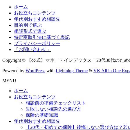
ホーム
お役立ちコンテンツ
年代別おすすめ相談先
目的別で選ぶ
相談形式で選ぶ
特定商取引法に基づく表記
プライバシーポリシー
「お問い合わせ」
Copyright © 【公式】マネー・インデックス｜20代30代のための新NI
Powered by
WordPress
with
Lightning Theme
&
VK All in One Exp
MENU
ホーム
お役立ちコンテンツ
相談前の準備チェックリスト
失敗しない相談先の選び方
保険の基礎知識
年代別おすすめ相談先
【20代・初めての保険】後悔しない選び方は？若