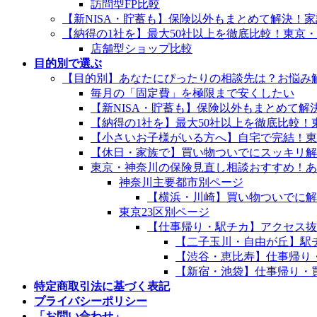
訪問型FP比較
【新NISA・貯蓄も】保険以外もまとめて解決！
【納得の1社を】最大50社以上を徹底比較！東京
店舗型ショップ比較
目的別で選ぶ
【目的別】あなたにぴったりの相談先は？お悩み
毎月の「固定費」を極限まで安くしたい
【新NISA・貯蓄も】保険以外もまとめて
【納得の1社を】最大50社以上を徹底比較
【小さいお子様がいる方へ】自宅で完結！東
【休日・家族で】買い物ついでにスッキリ解
東京・神奈川の保険見直し相談おすすめ！あ
神奈川主要都市別ページ
【横浜・川崎】買い物ついでに解
東京23区別ページ
【仕事帰り・駅チカ】アクセス抜
【二子玉川・自由が丘】駅
【渋谷・恵比寿】仕事帰り
【新宿・池袋】仕事帰り・
特定商取引法に基づく表記
プライバシーポリシー
「お問い合わせ」