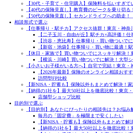
【30代・子育て・住宅購入】保険料を払いすぎ
【40代の保険見直し】教育費のピークを乗り切る
【50代の保険見直し】セカンドライフへの助走！
相談形式で選ぶ
【仕事帰り・駅チカ】アクセス抜群！東京・神奈
【二子玉川・自由が丘】駅チカ×高評価！仕
【渋谷・恵比寿】仕事帰り・買い物ついでに
【新宿・池袋】仕事帰り・買い物に最適！駅
【休日・家族で】買い物ついでにスッキリ解決！
【横浜・川崎】買い物ついでに解決！大型シ
【小さいお子様がいる方へ】自宅で完結！東京・
【2026年最新】保険のオンライン相談おす
訪問型FP比較
【新NISA・貯蓄も】保険以外もまとめて解決！
【納得の1社を】最大50社以上を徹底比較！東京
店舗型ショップ比較
目的別で選ぶ
【目的別】あなたにぴったりの相談先は？お悩み
毎月の「固定費」を極限まで安くしたい
【新NISA・貯蓄も】保険以外もまとめて
【納得の1社を】最大50社以上を徹底比較