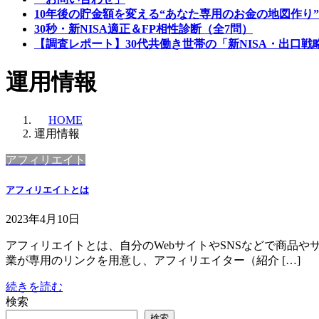
10年後の貯金額を変える“あなた専用のお金の地図作り”
30秒・新NISA適正＆FP相性診断（全7問）
【調査レポート】30代共働き世帯の「新NISA・出口戦
運用情報
HOME
運用情報
アフィリエイト
アフィリエイトとは
2023年4月10日
アフィリエイトとは、自分のWebサイトやSNSなどで商品
業が専用のリンクを用意し、アフィリエイター（紹介 […]
続きを読む
検索
検索