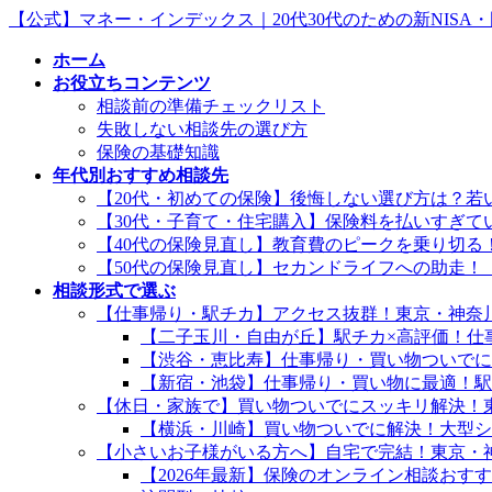
コ
ナ
【公式】マネー・インデックス｜20代30代のための新NISA
ン
ビ
ホーム
テ
ゲ
お役立ちコンテンツ
ン
ー
相談前の準備チェックリスト
ツ
シ
失敗しない相談先の選び方
へ
ョ
保険の基礎知識
ス
ン
年代別おすすめ相談先
キ
に
【20代・初めての保険】後悔しない選び方は？若
ッ
移
【30代・子育て・住宅購入】保険料を払いすぎ
プ
動
【40代の保険見直し】教育費のピークを乗り切る
【50代の保険見直し】セカンドライフへの助走！
相談形式で選ぶ
【仕事帰り・駅チカ】アクセス抜群！東京・神奈
【二子玉川・自由が丘】駅チカ×高評価！仕
【渋谷・恵比寿】仕事帰り・買い物ついでに
【新宿・池袋】仕事帰り・買い物に最適！駅
【休日・家族で】買い物ついでにスッキリ解決！
【横浜・川崎】買い物ついでに解決！大型シ
【小さいお子様がいる方へ】自宅で完結！東京・
【2026年最新】保険のオンライン相談おす