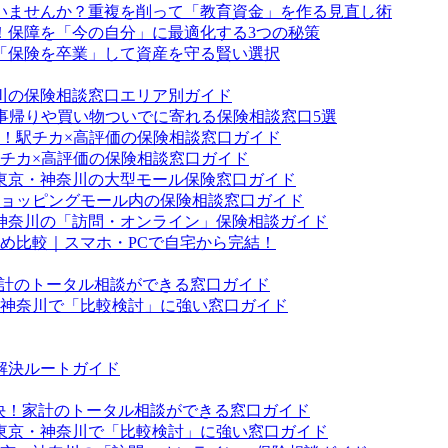
ていませんか？重複を削って「教育資金」を作る見直し術
！保障を「今の自分」に最適化する3つの秘策
「保険を卒業」して資産を守る賢い選択
川の保険相談窓口エリア別ガイド
事帰りや買い物ついでに寄れる保険相談窓口5選
！駅チカ×高評価の保険相談窓口ガイド
チカ×高評価の保険相談窓口ガイド
東京・神奈川の大型モール保険窓口ガイド
ョッピングモール内の保険相談窓口ガイド
神奈川の「訪問・オンライン」保険相談ガイド
すめ比較｜スマホ・PCで自宅から完結！
家計のトータル相談ができる窓口ガイド
・神奈川で「比較検討」に強い窓口ガイド
解決ルートガイド
解決！家計のトータル相談ができる窓口ガイド
！東京・神奈川で「比較検討」に強い窓口ガイド