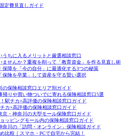
・固定費見直しガイド
いうちに入るメリットと厳選相談窓口
ていませんか？重複を削って「教育資金」を作る見直し術
！保障を「今の自分」に最適化する3つの秘策
「保険を卒業」して資産を守る賢い選択
川の保険相談窓口エリア別ガイド
事帰りや買い物ついでに寄れる保険相談窓口5選
！駅チカ×高評価の保険相談窓口ガイド
チカ×高評価の保険相談窓口ガイド
東京・神奈川の大型モール保険窓口ガイド
ョッピングモール内の保険相談窓口ガイド
神奈川の「訪問・オンライン」保険相談ガイド
すめ比較｜スマホ・PCで自宅から完結！